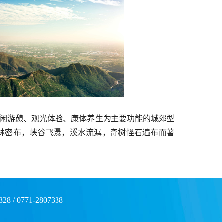
闲游憩、观光体验、康体养生为主要功能的城郊型
，森林密布，峡谷飞瀑，溪水流潺，奇树怪石遍布而著
0771-2807338