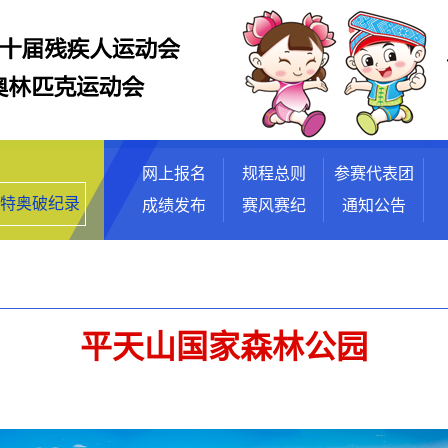
跳转至内容部分
网上报名
规程总则
参赛代表团
特奥破纪录
成绩发布
赛风赛纪
通知公告
平天山国家森林公园