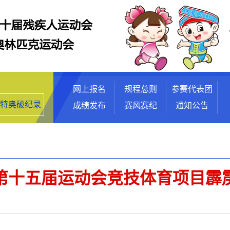
跳转至内容部分
网上报名
规程总则
参赛代表团
特奥破纪录
成绩发布
赛风赛纪
通知公告
第十五届运动会竞技体育项目霹